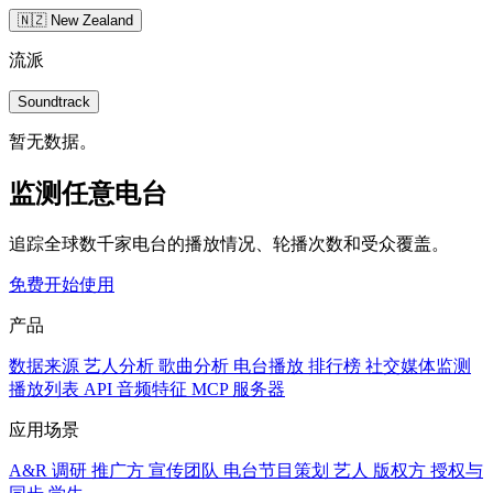
🇳🇿 New Zealand
流派
Soundtrack
暂无数据。
监测任意电台
追踪全球数千家电台的播放情况、轮播次数和受众覆盖。
免费开始使用
产品
数据来源
艺人分析
歌曲分析
电台播放
排行榜
社交媒体监测
播放列表
API
音频特征
MCP 服务器
应用场景
A&R 调研
推广方
宣传团队
电台节目策划
艺人
版权方
授权与