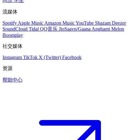
同步
学生
流媒体
Spotify
Apple Music
Amazon Music
YouTube
Shazam
Deezer
SoundCloud
Tidal
QQ音乐
JioSaavn/Gaana
Anghami
Melon
Boomplay
社交媒体
Instagram
TikTok
X (Twitter)
Facebook
资源
帮助中心