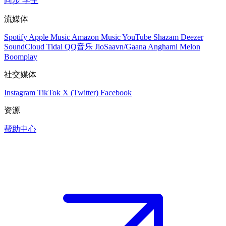
同步
学生
流媒体
Spotify
Apple Music
Amazon Music
YouTube
Shazam
Deezer
SoundCloud
Tidal
QQ音乐
JioSaavn/Gaana
Anghami
Melon
Boomplay
社交媒体
Instagram
TikTok
X (Twitter)
Facebook
资源
帮助中心