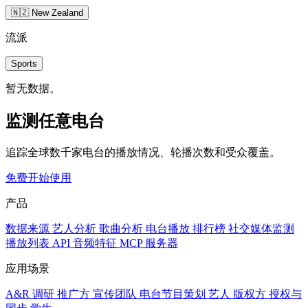
🇳🇿 New Zealand
流派
Sports
暂无数据。
监测任意电台
追踪全球数千家电台的播放情况、轮播次数和受众覆盖。
免费开始使用
产品
数据来源
艺人分析
歌曲分析
电台播放
排行榜
社交媒体监测
播放列表
API
音频特征
MCP 服务器
应用场景
A&R 调研
推广方
宣传团队
电台节目策划
艺人
版权方
授权与