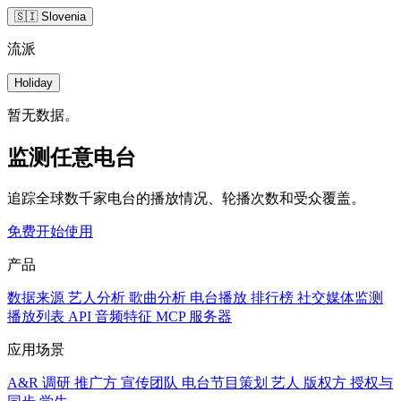
🇸🇮 Slovenia
流派
Holiday
暂无数据。
监测任意电台
追踪全球数千家电台的播放情况、轮播次数和受众覆盖。
免费开始使用
产品
数据来源
艺人分析
歌曲分析
电台播放
排行榜
社交媒体监测
播放列表
API
音频特征
MCP 服务器
应用场景
A&R 调研
推广方
宣传团队
电台节目策划
艺人
版权方
授权与