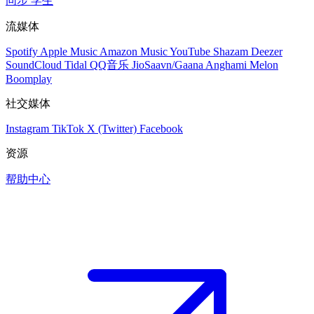
同步
学生
流媒体
Spotify
Apple Music
Amazon Music
YouTube
Shazam
Deezer
SoundCloud
Tidal
QQ音乐
JioSaavn/Gaana
Anghami
Melon
Boomplay
社交媒体
Instagram
TikTok
X (Twitter)
Facebook
资源
帮助中心