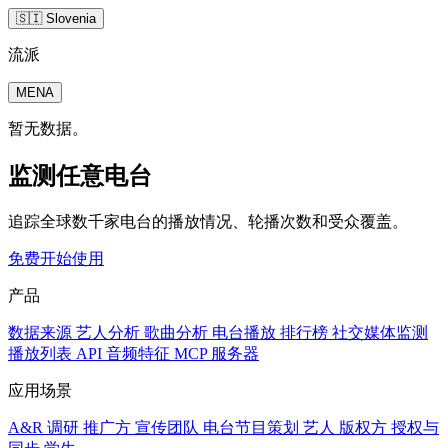
🇸🇮 Slovenia
流派
MENA
暂无数据。
监测任意电台
追踪全球数千家电台的播放情况、轮播次数和受众覆盖。
免费开始使用
产品
数据来源
艺人分析
歌曲分析
电台播放
排行榜
社交媒体监测
播放列表
API
音频特征
MCP 服务器
应用场景
A&R 调研
推广方
宣传团队
电台节目策划
艺人
版权方
授权与