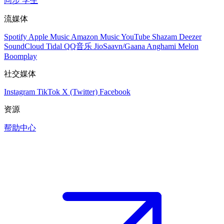
同步
学生
流媒体
Spotify
Apple Music
Amazon Music
YouTube
Shazam
Deezer
SoundCloud
Tidal
QQ音乐
JioSaavn/Gaana
Anghami
Melon
Boomplay
社交媒体
Instagram
TikTok
X (Twitter)
Facebook
资源
帮助中心