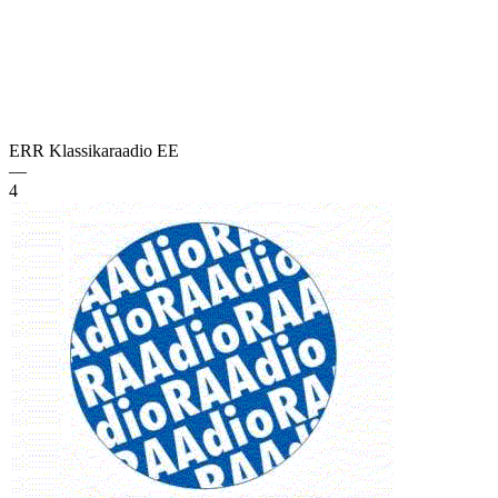
ERR Klassikaraadio
EE
—
4