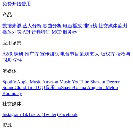
免费开始使用
产品
数据来源
艺人分析
歌曲分析
电台播放
排行榜
社交媒体监测
播放列表
API
音频特征
MCP 服务器
应用场景
A&R 调研
推广方
宣传团队
电台节目策划
艺人
版权方
授权与
同步
学生
流媒体
Spotify
Apple Music
Amazon Music
YouTube
Shazam
Deezer
SoundCloud
Tidal
QQ音乐
JioSaavn/Gaana
Anghami
Melon
Boomplay
社交媒体
Instagram
TikTok
X (Twitter)
Facebook
资源