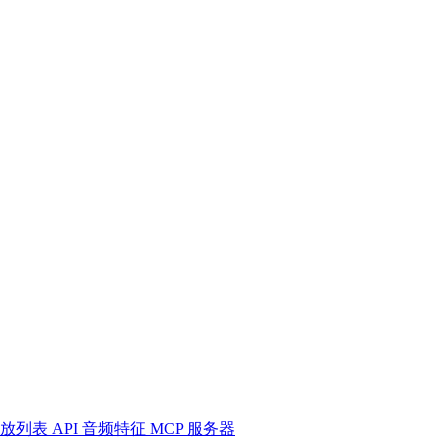
放列表
API
音频特征
MCP 服务器