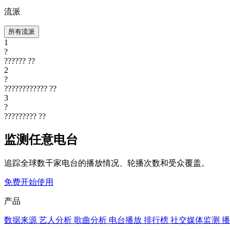
流派
所有流派
1
?
??????
??
2
?
????????????
??
3
?
?????????
??
监测任意电台
追踪全球数千家电台的播放情况、轮播次数和受众覆盖。
免费开始使用
产品
数据来源
艺人分析
歌曲分析
电台播放
排行榜
社交媒体监测
播