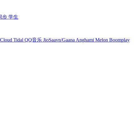
同步
学生
Cloud
Tidal
QQ音乐
JioSaavn/Gaana
Anghami
Melon
Boomplay