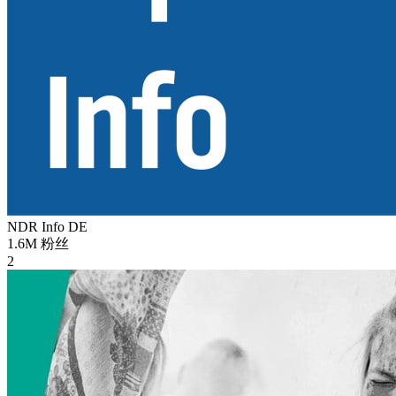
NDR Info
DE
1.6M
粉丝
2