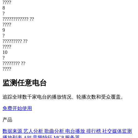
????
8
?
????????????
??
????
9
?
?????????
??
????
10
?
????????
??
????
监测任意电台
追踪全球数千家电台的播放情况、轮播次数和受众覆盖。
免费开始使用
产品
数据来源
艺人分析
歌曲分析
电台播放
排行榜
社交媒体监测
播放列表
API
音频特征
MCP 服务器