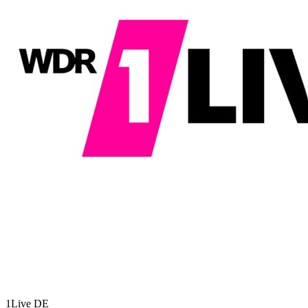
1Live
DE