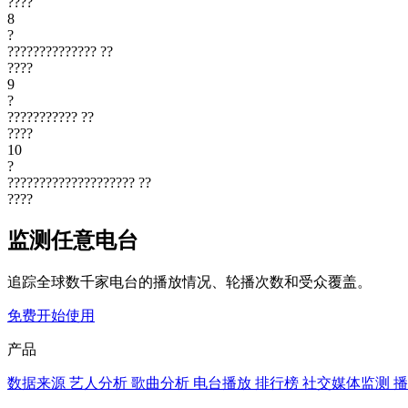
????
8
?
??????????????
??
????
9
?
???????????
??
????
10
?
????????????????????
??
????
监测任意电台
追踪全球数千家电台的播放情况、轮播次数和受众覆盖。
免费开始使用
产品
数据来源
艺人分析
歌曲分析
电台播放
排行榜
社交媒体监测
播