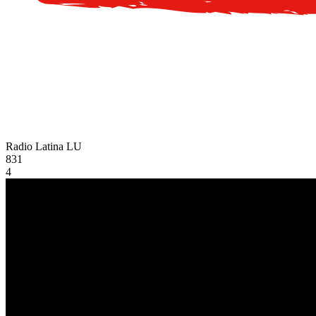
Radio Latina
LU
831
4