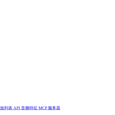
放列表
API
音频特征
MCP 服务器