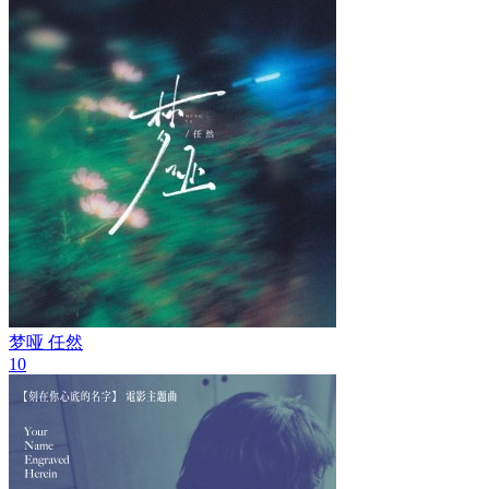
梦哑
任然
10