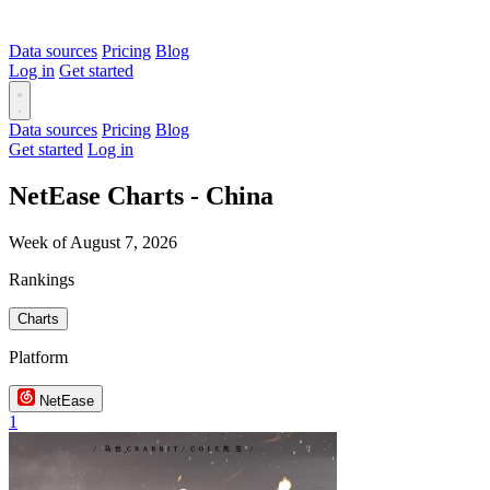
Data sources
Pricing
Blog
Log in
Get started
Data sources
Pricing
Blog
Get started
Log in
NetEase Charts - China
Week of August 7, 2026
Rankings
Charts
Platform
NetEase
1