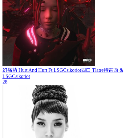
幻痛药 Hurt And Hurt Ft.LSGCsikoriot四口
Tlatre特雷西 &
LSGCsikoriot
28