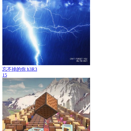
忘不掉的你
h3R3
15