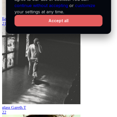
continue without accepting
or
customize
your settings at any time.
Баллада
Xcho & МОТ
Accept all
21
glass
Gareth.T
22