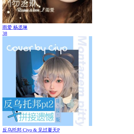
雨爱
杨丞琳
38
反乌托邦
Ciyo & 见过夏天P