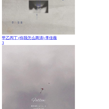
甲乙丙丁 (你我怎么两清)
李佳薇
3