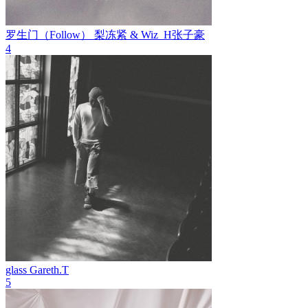
罗生门（Follow）
梨冻紧 & Wiz_H张子豪
4
glass
Gareth.T
5