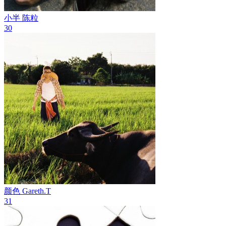
小半
陈粒
30
颜色
Gareth.T
31