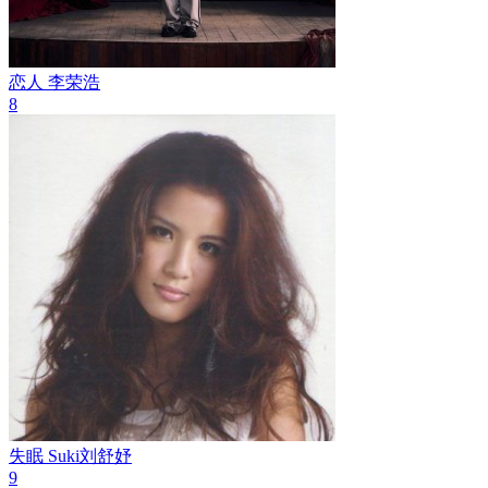
恋人
李荣浩
8
失眠
Suki刘舒妤
9