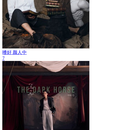
嗜好
颜人中
7