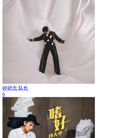
碎碎念
队长
6