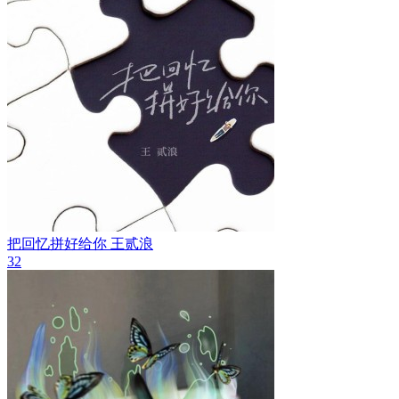
把回忆拼好给你
王贰浪
32