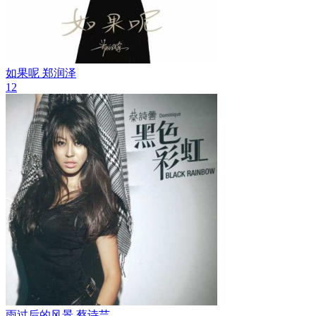
如果呢
郑润泽
12
雨过后的风景
蔡诗芸