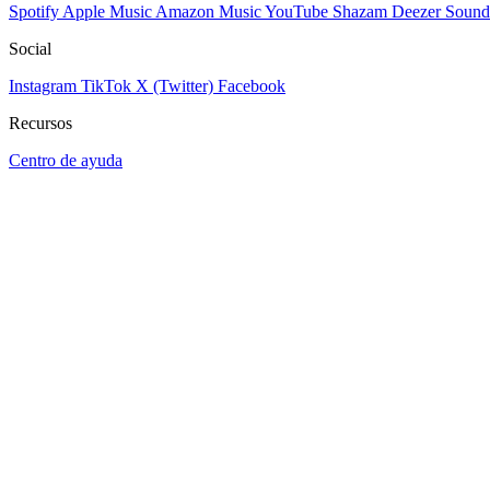
Spotify
Apple Music
Amazon Music
YouTube
Shazam
Deezer
Sound
Social
Instagram
TikTok
X (Twitter)
Facebook
Recursos
Centro de ayuda