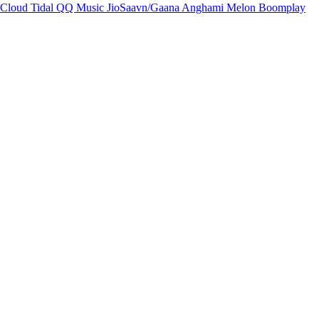
Cloud
Tidal
QQ Music
JioSaavn/Gaana
Anghami
Melon
Boomplay