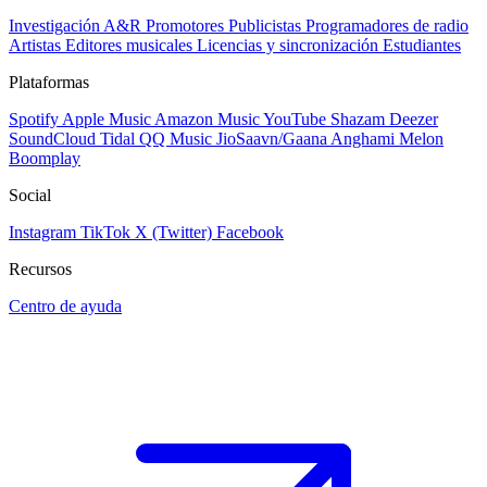
Investigación A&R
Promotores
Publicistas
Programadores de radio
Artistas
Editores musicales
Licencias y sincronización
Estudiantes
Plataformas
Spotify
Apple Music
Amazon Music
YouTube
Shazam
Deezer
SoundCloud
Tidal
QQ Music
JioSaavn/Gaana
Anghami
Melon
Boomplay
Social
Instagram
TikTok
X (Twitter)
Facebook
Recursos
Centro de ayuda