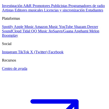
Investigación A&R
Promotores
Publicistas
Programadores de radio
Artistas
Editores musicales
Licencias y sincronización
Estudiantes
Plataformas
Spotify
Apple Music
Amazon Music
YouTube
Shazam
Deezer
SoundCloud
Tidal
QQ Music
JioSaavn/Gaana
Anghami
Melon
Boomplay
Social
Instagram
TikTok
X (Twitter)
Facebook
Recursos
Centro de ayuda