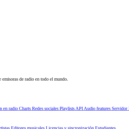
de emisoras de radio en todo el mundo.
n en radio
Charts
Redes sociales
Playlists
API
Audio features
Servido
tistas
Editores musicales
Licencias y sincronización
Estudiantes