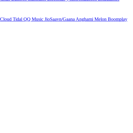
Cloud
Tidal
QQ Music
JioSaavn/Gaana
Anghami
Melon
Boomplay