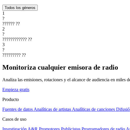
Todos los géneros
1
?
??????
??
2
?
????????????
??
3
?
?????????
??
Monitoriza cualquier emisora de radio
Analiza las emisiones, rotaciones y el alcance de audiencia en miles 
Empieza gratis
Producto
Fuentes de datos
Analíticas de artistas
Analíticas de canciones
Difusió
Casos de uso
Investigación A&R
Promotores
Publicistas
Programadores de radio
Ar