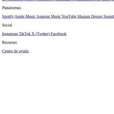
Plataformas
Spotify
Apple Music
Amazon Music
YouTube
Shazam
Deezer
Sound
Social
Instagram
TikTok
X (Twitter)
Facebook
Recursos
Centro de ayuda