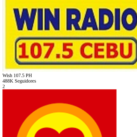
Wish 107.5
PH
488K
Seguidores
2