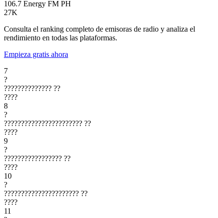
106.7 Energy FM
PH
27K
Consulta el ranking completo de emisoras de radio y analiza el
rendimiento en todas las plataformas.
Empieza gratis ahora
7
?
??????????????
??
????
8
?
???????????????????????
??
????
9
?
?????????????????
??
????
10
?
??????????????????????
??
????
11