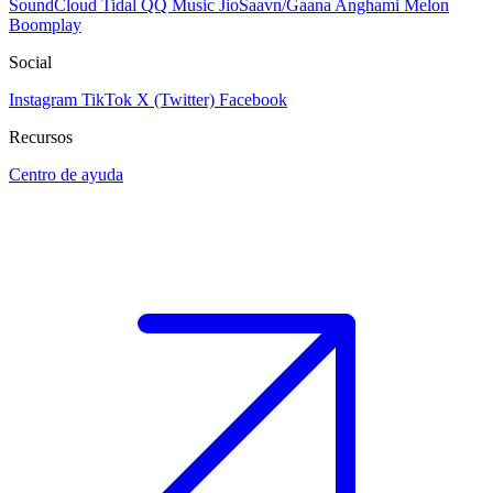
SoundCloud
Tidal
QQ Music
JioSaavn/Gaana
Anghami
Melon
Boomplay
Social
Instagram
TikTok
X (Twitter)
Facebook
Recursos
Centro de ayuda