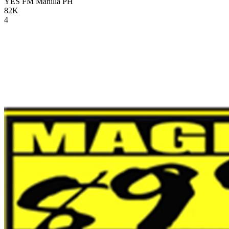
YES FM Manilla
PH
82K
4