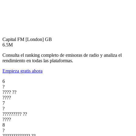
Capital FM [London]
GB
6.5M
Consulta el ranking completo de emisoras de radio y analiza el
rendimiento en todas las plataformas.
Empieza gratis ahora
6
?
????
??
????
7
?
?????????
??
????
8
?
?????????????
??