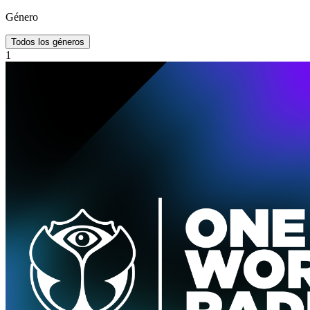
Género
Todos los géneros
1