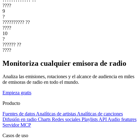
????
9
?
??????????
??
????
10
?
??????
??
????
Monitoriza cualquier emisora de radio
Analiza las emisiones, rotaciones y el alcance de audiencia en miles
de emisoras de radio en todo el mundo.
Empieza gratis
Producto
Fuentes de datos
Analíticas de artistas
Analíticas de canciones
Difusión en radio
Charts
Redes sociales
Playlists
API
Audio features
Servidor MCP
Casos de uso