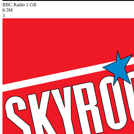
BBC Radio 1
GB
8.5M
3