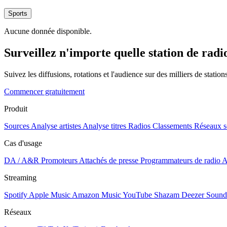
Sports
Aucune donnée disponible.
Surveillez n'importe quelle station de radi
Suivez les diffusions, rotations et l'audience sur des milliers de statio
Commencer gratuitement
Produit
Sources
Analyse artistes
Analyse titres
Radios
Classements
Réseaux s
Cas d'usage
DA / A&R
Promoteurs
Attachés de presse
Programmateurs de radio
A
Streaming
Spotify
Apple Music
Amazon Music
YouTube
Shazam
Deezer
Sound
Réseaux