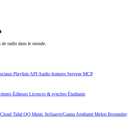
o
ns de radio dans le monde.
ociaux
Playlists
API
Audio features
Serveur MCP
rtistes
Éditeurs
Licences & synchro
Étudiants
Cloud
Tidal
QQ Music
JioSaavn/Gaana
Anghami
Melon
Boomplay