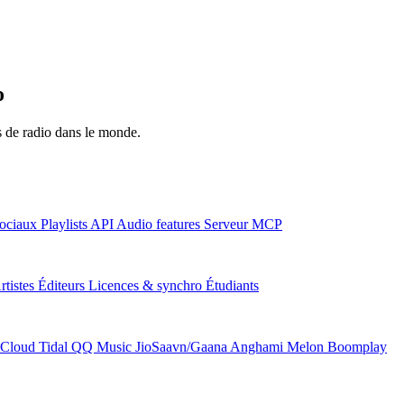
o
ns de radio dans le monde.
ociaux
Playlists
API
Audio features
Serveur MCP
rtistes
Éditeurs
Licences & synchro
Étudiants
Cloud
Tidal
QQ Music
JioSaavn/Gaana
Anghami
Melon
Boomplay