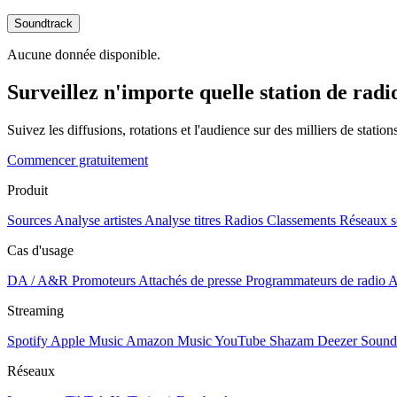
Soundtrack
Aucune donnée disponible.
Surveillez n'importe quelle station de radi
Suivez les diffusions, rotations et l'audience sur des milliers de statio
Commencer gratuitement
Produit
Sources
Analyse artistes
Analyse titres
Radios
Classements
Réseaux s
Cas d'usage
DA / A&R
Promoteurs
Attachés de presse
Programmateurs de radio
A
Streaming
Spotify
Apple Music
Amazon Music
YouTube
Shazam
Deezer
Sound
Réseaux