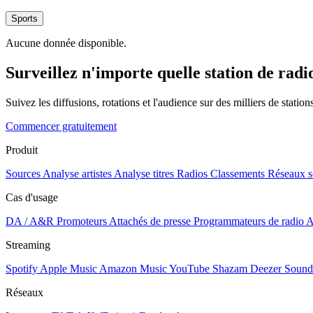
Sports
Aucune donnée disponible.
Surveillez n'importe quelle station de radi
Suivez les diffusions, rotations et l'audience sur des milliers de statio
Commencer gratuitement
Produit
Sources
Analyse artistes
Analyse titres
Radios
Classements
Réseaux s
Cas d'usage
DA / A&R
Promoteurs
Attachés de presse
Programmateurs de radio
A
Streaming
Spotify
Apple Music
Amazon Music
YouTube
Shazam
Deezer
Sound
Réseaux