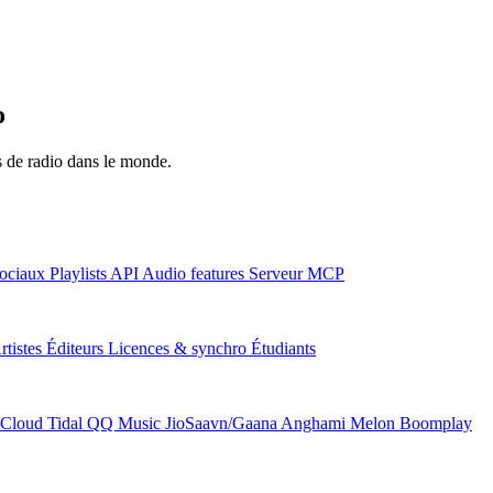
o
ns de radio dans le monde.
ociaux
Playlists
API
Audio features
Serveur MCP
rtistes
Éditeurs
Licences & synchro
Étudiants
Cloud
Tidal
QQ Music
JioSaavn/Gaana
Anghami
Melon
Boomplay