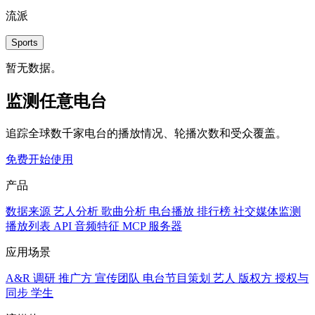
流派
Sports
暂无数据。
监测任意电台
追踪全球数千家电台的播放情况、轮播次数和受众覆盖。
免费开始使用
产品
数据来源
艺人分析
歌曲分析
电台播放
排行榜
社交媒体监测
播放列表
API
音频特征
MCP 服务器
应用场景
A&R 调研
推广方
宣传团队
电台节目策划
艺人
版权方
授权与
同步
学生