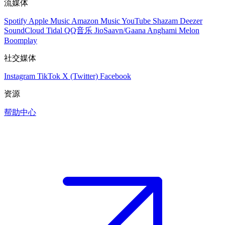
流媒体
Spotify
Apple Music
Amazon Music
YouTube
Shazam
Deezer
SoundCloud
Tidal
QQ音乐
JioSaavn/Gaana
Anghami
Melon
Boomplay
社交媒体
Instagram
TikTok
X (Twitter)
Facebook
资源
帮助中心