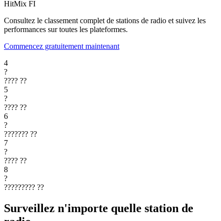
HitMix
FI
Consultez le classement complet de stations de radio et suivez les
performances sur toutes les plateformes.
Commencez gratuitement maintenant
4
?
????
??
5
?
????
??
6
?
???????
??
7
?
????
??
8
?
?????????
??
Surveillez n'importe quelle station de