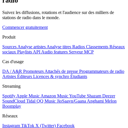
radio
Suivez les diffusions, rotations et l'audience sur des milliers de
stations de radio dans le monde.
Commencer gratuitement
Produit
Sources
Analyse artistes
Analyse titres
Radios
Classements
Réseaux
sociaux
Playlists
API
Audio features
Serveur MCP
Cas d'usage
DA / A&R
Promoteurs
Attachés de presse
Programmateurs de radio
Artistes
Éditeurs
Licences & synchro
Étudiants
Streaming
Spotify
Apple Music
Amazon Music
YouTube
Shazam
Deezer
SoundCloud
Tidal
QQ Music
JioSaavn/Gaana
Anghami
Melon
Boomplay
Réseaux
Instagram
TikTok
X (Twitter)
Facebook