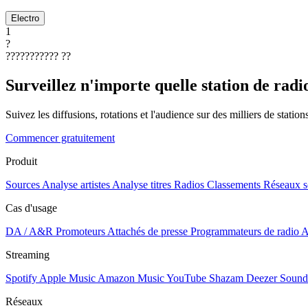
Electro
1
?
???????????
??
Surveillez n'importe quelle station de radi
Suivez les diffusions, rotations et l'audience sur des milliers de statio
Commencer gratuitement
Produit
Sources
Analyse artistes
Analyse titres
Radios
Classements
Réseaux s
Cas d'usage
DA / A&R
Promoteurs
Attachés de presse
Programmateurs de radio
A
Streaming
Spotify
Apple Music
Amazon Music
YouTube
Shazam
Deezer
Sound
Réseaux