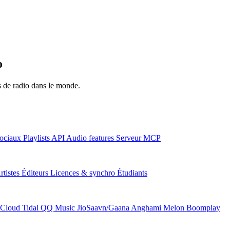
o
ns de radio dans le monde.
ociaux
Playlists
API
Audio features
Serveur MCP
rtistes
Éditeurs
Licences & synchro
Étudiants
Cloud
Tidal
QQ Music
JioSaavn/Gaana
Anghami
Melon
Boomplay