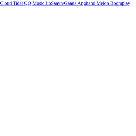
Cloud
Tidal
QQ Music
JioSaavn/Gaana
Anghami
Melon
Boomplay