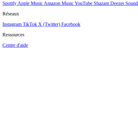
Spotify
Apple Music
Amazon Music
YouTube
Shazam
Deezer
Sound
Réseaux
Instagram
TikTok
X (Twitter)
Facebook
Ressources
Centre d'aide