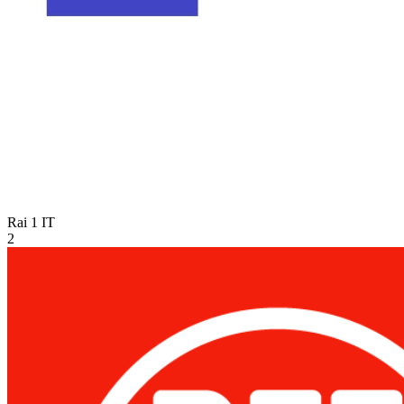
Rai 1
IT
2