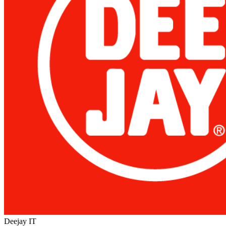
Deejay
IT