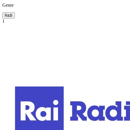
Genre
R&B
1