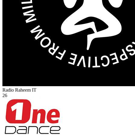
Radio Raheem
IT
26