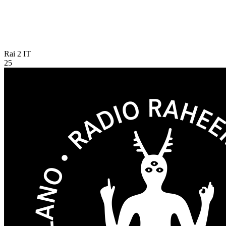
Rai 2
IT
25