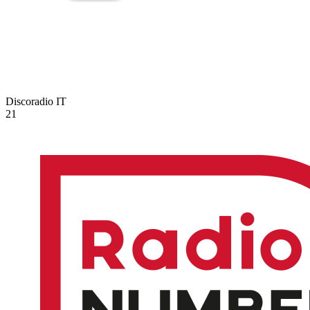
Discoradio
IT
21