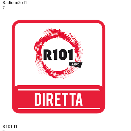
Radio m2o
IT
7
R101
IT