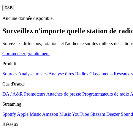
R&B
Aucune donnée disponible.
Surveillez n'importe quelle station de radi
Suivez les diffusions, rotations et l'audience sur des milliers de statio
Commencer gratuitement
Produit
Sources
Analyse artistes
Analyse titres
Radios
Classements
Réseaux s
Cas d'usage
DA / A&R
Promoteurs
Attachés de presse
Programmateurs de radio
A
Streaming
Spotify
Apple Music
Amazon Music
YouTube
Shazam
Deezer
Sound
Réseaux