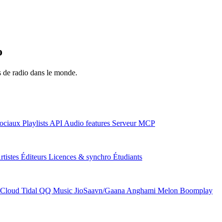
o
ns de radio dans le monde.
ociaux
Playlists
API
Audio features
Serveur MCP
rtistes
Éditeurs
Licences & synchro
Étudiants
Cloud
Tidal
QQ Music
JioSaavn/Gaana
Anghami
Melon
Boomplay