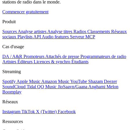
stations de radio dans le monde.
Commencer gratuitement
Produit
Sources
Analyse artistes
Analyse titres
Radios
Classements
Réseaux
sociaux
Playlists
API
Audio features
Serveur MCP
Cas d'usage
DA / A&R
Promoteurs
Attachés de presse
Programmateurs de radio
Artistes
Éditeurs
Licences & synchro
Étudiants
Streaming
Spotify
Apple Music
Amazon Music
YouTube
Shazam
Deezer
SoundCloud
Tidal
QQ Music
JioSaavn/Gaana
Anghami
Melon
Boomplay
Réseaux
Instagram
TikTok
X (Twitter)
Facebook
Ressources