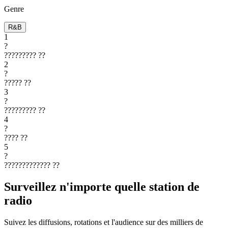
Genre
R&B
1
?
?????????
??
2
?
?????
??
3
?
?????????
??
4
?
????
??
5
?
?????????????
??
Surveillez n'importe quelle station de
radio
Suivez les diffusions, rotations et l'audience sur des milliers de