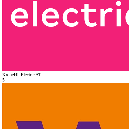
KroneHit Electric
AT
5