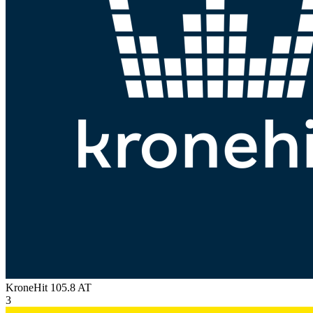
KroneHit 105.8
AT
3