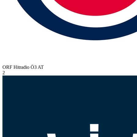
ORF Hitradio Ö3
AT
2