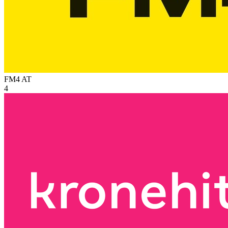
FM4
AT
4