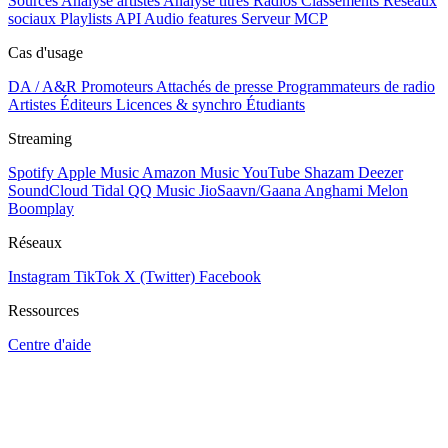
Sources
Analyse artistes
Analyse titres
Radios
Classements
Réseaux
sociaux
Playlists
API
Audio features
Serveur MCP
Cas d'usage
DA / A&R
Promoteurs
Attachés de presse
Programmateurs de radio
Artistes
Éditeurs
Licences & synchro
Étudiants
Streaming
Spotify
Apple Music
Amazon Music
YouTube
Shazam
Deezer
SoundCloud
Tidal
QQ Music
JioSaavn/Gaana
Anghami
Melon
Boomplay
Réseaux
Instagram
TikTok
X (Twitter)
Facebook
Ressources
Centre d'aide