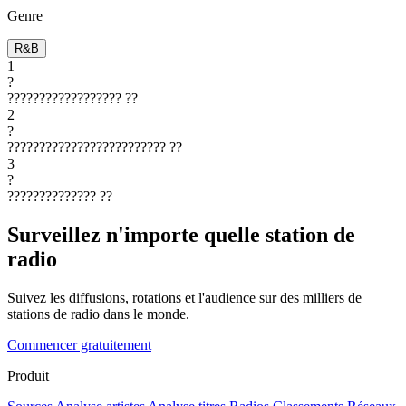
Genre
R&B
1
?
??????????????????
??
2
?
?????????????????????????
??
3
?
??????????????
??
Surveillez n'importe quelle station de
radio
Suivez les diffusions, rotations et l'audience sur des milliers de
stations de radio dans le monde.
Commencer gratuitement
Produit