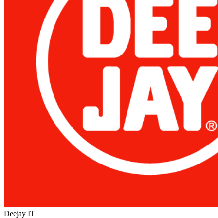
Deejay
IT