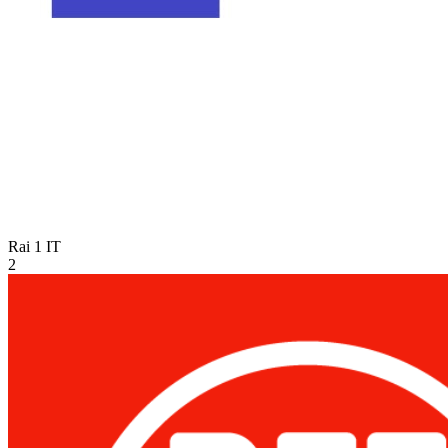
Rai 1
IT
2