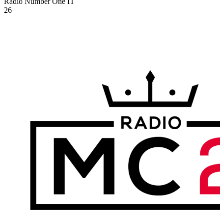
Radio Number One
IT
26