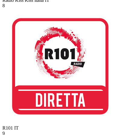
Radio Kiss Kiss Italia
IT
8
R101
IT
9