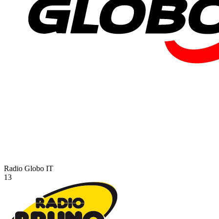
Radio Globo
IT
13