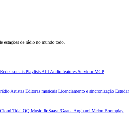
e estações de rádio no mundo todo.
Redes sociais
Playlists
API
Audio features
Servidor MCP
rádio
Artistas
Editoras musicais
Licenciamento e sincronização
Estudan
Cloud
Tidal
QQ Music
JioSaavn/Gaana
Anghami
Melon
Boomplay