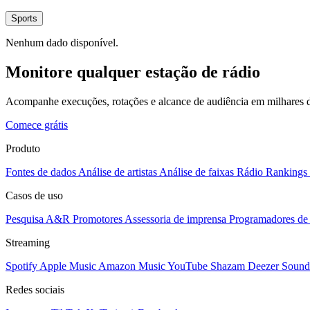
Sports
Nenhum dado disponível.
Monitore qualquer estação de rádio
Acompanhe execuções, rotações e alcance de audiência em milhares d
Comece grátis
Produto
Fontes de dados
Análise de artistas
Análise de faixas
Rádio
Rankings
Casos de uso
Pesquisa A&R
Promotores
Assessoria de imprensa
Programadores de 
Streaming
Spotify
Apple Music
Amazon Music
YouTube
Shazam
Deezer
Sound
Redes sociais