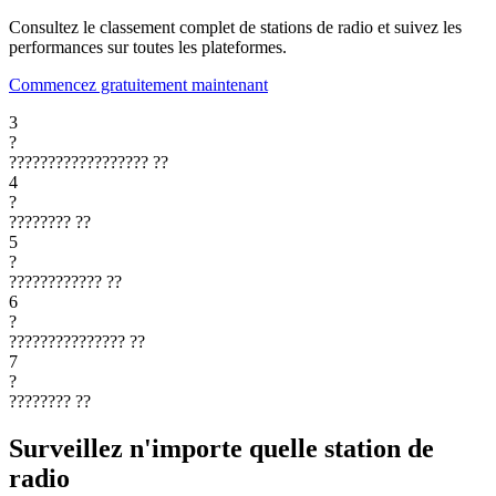
Consultez le classement complet de stations de radio et suivez les
performances sur toutes les plateformes.
Commencez gratuitement maintenant
3
?
??????????????????
??
4
?
????????
??
5
?
????????????
??
6
?
???????????????
??
7
?
????????
??
Surveillez n'importe quelle station de
radio