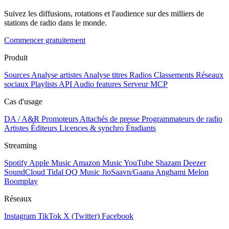
Suivez les diffusions, rotations et l'audience sur des milliers de
stations de radio dans le monde.
Commencer gratuitement
Produit
Sources
Analyse artistes
Analyse titres
Radios
Classements
Réseaux
sociaux
Playlists
API
Audio features
Serveur MCP
Cas d'usage
DA / A&R
Promoteurs
Attachés de presse
Programmateurs de radio
Artistes
Éditeurs
Licences & synchro
Étudiants
Streaming
Spotify
Apple Music
Amazon Music
YouTube
Shazam
Deezer
SoundCloud
Tidal
QQ Music
JioSaavn/Gaana
Anghami
Melon
Boomplay
Réseaux
Instagram
TikTok
X (Twitter)
Facebook