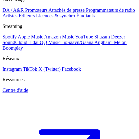
DA / A&R
Promoteurs
Attachés de presse
Programmateurs de radio
Artistes
Éditeurs
Licences & synchro
Étudiants
Streaming
Spotify
Apple Music
Amazon Music
YouTube
Shazam
Deezer
SoundCloud
Tidal
QQ Music
JioSaavn/Gaana
Anghami
Melon
Boomplay
Réseaux
Instagram
TikTok
X (Twitter)
Facebook
Ressources
Centre d'aide