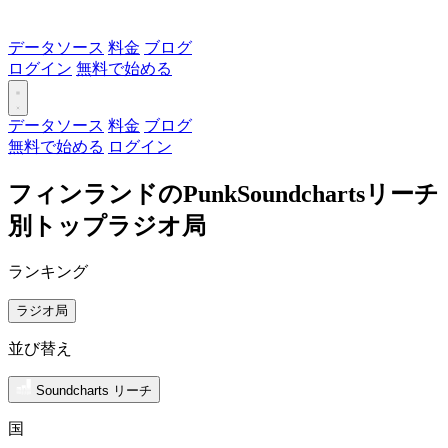
データソース
料金
ブログ
ログイン
無料で始める
データソース
料金
ブログ
無料で始める
ログイン
フィンランドのPunkSoundchartsリーチ
別トップラジオ局
ランキング
ラジオ局
並び替え
Soundcharts リーチ
国