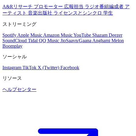
A&Rリサーチ
プロモーター
広報担当
ラジオ番組編成者
ア
ーティスト
音楽出版社
ライセンスとシンクロ
学生
ストリーミング
Spotify
Apple Music
Amazon Music
YouTube
Shazam
Deezer
SoundCloud
Tidal
QQ Music
JioSaavn/Gaana
Anghami
Melon
Boomplay
ソーシャル
Instagram
TikTok
X (Twitter)
Facebook
リソース
ヘルプセンター