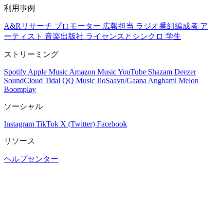
利用事例
A&Rリサーチ
プロモーター
広報担当
ラジオ番組編成者
ア
ーティスト
音楽出版社
ライセンスとシンクロ
学生
ストリーミング
Spotify
Apple Music
Amazon Music
YouTube
Shazam
Deezer
SoundCloud
Tidal
QQ Music
JioSaavn/Gaana
Anghami
Melon
Boomplay
ソーシャル
Instagram
TikTok
X (Twitter)
Facebook
リソース
ヘルプセンター