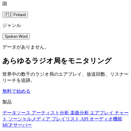
国
🇫🇮 Finland
ジャンル
Spoken Word
データがありません。
あらゆるラジオ局をモニタリング
世界中の数千のラジオ局のエアプレイ、放送回数、リスナー
リーチを追跡。
無料で始める
製品
データソース
アーティスト分析
楽曲分析
エアプレイ
チャー
ト
ソーシャルメディア
プレイリスト
API
オーディオ機能
MCP サーバー