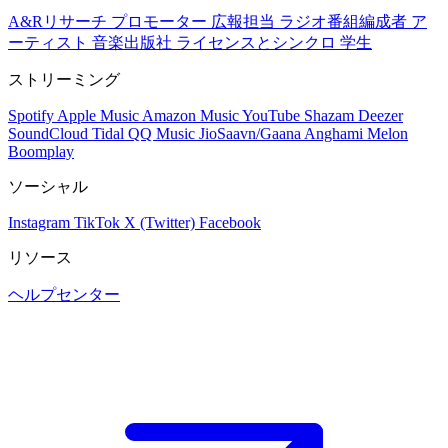
A&Rリサーチ
プロモーター
広報担当
ラジオ番組編成者
ア
ーティスト
音楽出版社
ライセンスとシンクロ
学生
ストリーミング
Spotify
Apple Music
Amazon Music
YouTube
Shazam
Deezer
SoundCloud
Tidal
QQ Music
JioSaavn/Gaana
Anghami
Melon
Boomplay
ソーシャル
Instagram
TikTok
X (Twitter)
Facebook
リソース
ヘルプセンター