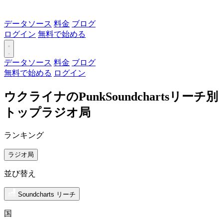
データソース
料金
ブログ
ログイン
無料で始める
データソース
料金
ブログ
無料で始める
ログイン
ウクライナのPunkSoundchartsリーチ別
トップラジオ局
ランキング
ラジオ局
並び替え
Soundcharts リーチ
国