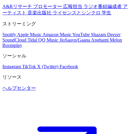
A&Rリサーチ
プロモーター
広報担当
ラジオ番組編成者
ア
ーティスト
音楽出版社
ライセンスとシンクロ
学生
ストリーミング
Spotify
Apple Music
Amazon Music
YouTube
Shazam
Deezer
SoundCloud
Tidal
QQ Music
JioSaavn/Gaana
Anghami
Melon
Boomplay
ソーシャル
Instagram
TikTok
X (Twitter)
Facebook
リソース
ヘルプセンター