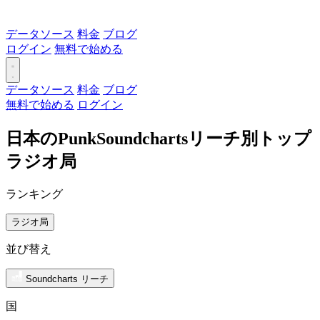
データソース
料金
ブログ
ログイン
無料で始める
データソース
料金
ブログ
無料で始める
ログイン
日本のPunkSoundchartsリーチ別トップ
ラジオ局
ランキング
ラジオ局
並び替え
Soundcharts リーチ
国