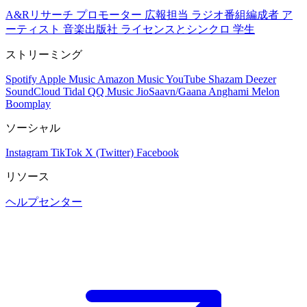
A&Rリサーチ
プロモーター
広報担当
ラジオ番組編成者
ア
ーティスト
音楽出版社
ライセンスとシンクロ
学生
ストリーミング
Spotify
Apple Music
Amazon Music
YouTube
Shazam
Deezer
SoundCloud
Tidal
QQ Music
JioSaavn/Gaana
Anghami
Melon
Boomplay
ソーシャル
Instagram
TikTok
X (Twitter)
Facebook
リソース
ヘルプセンター