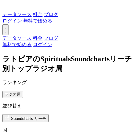
データソース
料金
ブログ
ログイン
無料で始める
データソース
料金
ブログ
無料で始める
ログイン
ラトビアのSpiritualsSoundchartsリーチ
別トップラジオ局
ランキング
ラジオ局
並び替え
Soundcharts リーチ
国