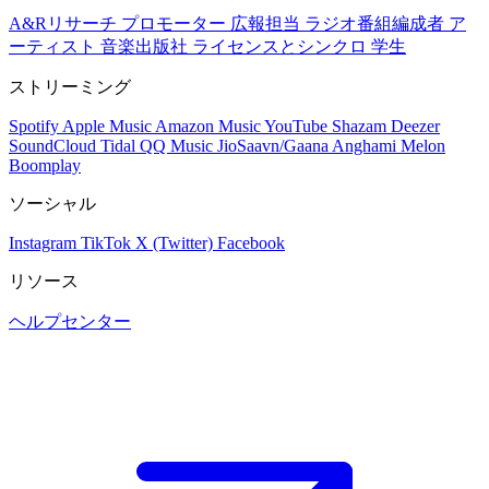
A&Rリサーチ
プロモーター
広報担当
ラジオ番組編成者
ア
ーティスト
音楽出版社
ライセンスとシンクロ
学生
ストリーミング
Spotify
Apple Music
Amazon Music
YouTube
Shazam
Deezer
SoundCloud
Tidal
QQ Music
JioSaavn/Gaana
Anghami
Melon
Boomplay
ソーシャル
Instagram
TikTok
X (Twitter)
Facebook
リソース
ヘルプセンター