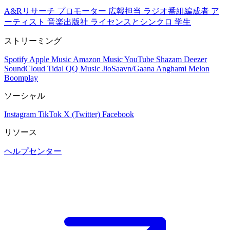
A&Rリサーチ
プロモーター
広報担当
ラジオ番組編成者
ア
ーティスト
音楽出版社
ライセンスとシンクロ
学生
ストリーミング
Spotify
Apple Music
Amazon Music
YouTube
Shazam
Deezer
SoundCloud
Tidal
QQ Music
JioSaavn/Gaana
Anghami
Melon
Boomplay
ソーシャル
Instagram
TikTok
X (Twitter)
Facebook
リソース
ヘルプセンター