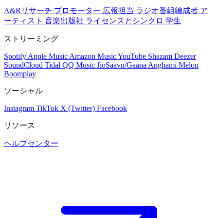
A&Rリサーチ
プロモーター
広報担当
ラジオ番組編成者
ア
ーティスト
音楽出版社
ライセンスとシンクロ
学生
ストリーミング
Spotify
Apple Music
Amazon Music
YouTube
Shazam
Deezer
SoundCloud
Tidal
QQ Music
JioSaavn/Gaana
Anghami
Melon
Boomplay
ソーシャル
Instagram
TikTok
X (Twitter)
Facebook
リソース
ヘルプセンター