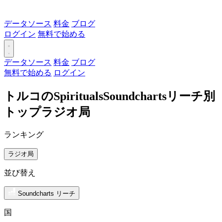
データソース
料金
ブログ
ログイン
無料で始める
データソース
料金
ブログ
無料で始める
ログイン
トルコのSpiritualsSoundchartsリーチ別
トップラジオ局
ランキング
ラジオ局
並び替え
Soundcharts リーチ
国