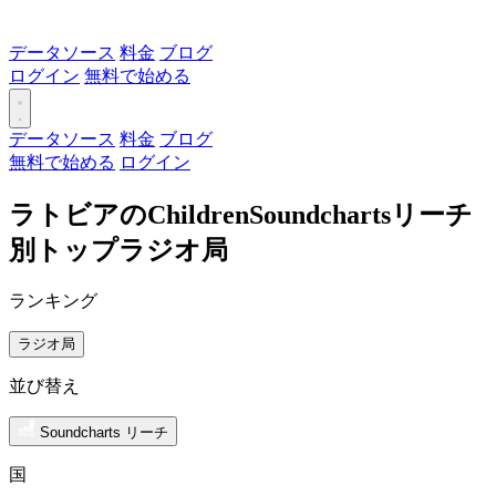
データソース
料金
ブログ
ログイン
無料で始める
データソース
料金
ブログ
無料で始める
ログイン
ラトビアのChildrenSoundchartsリーチ
別トップラジオ局
ランキング
ラジオ局
並び替え
Soundcharts リーチ
国