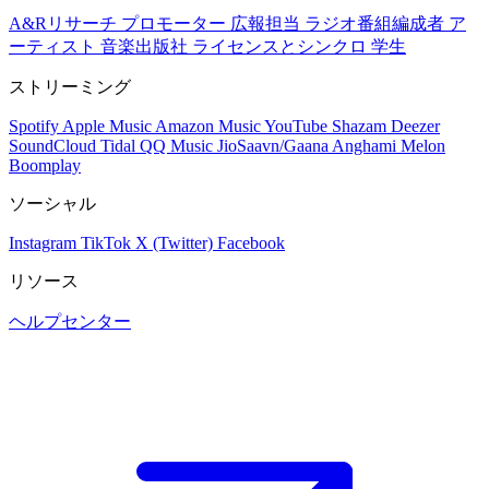
A&Rリサーチ
プロモーター
広報担当
ラジオ番組編成者
ア
ーティスト
音楽出版社
ライセンスとシンクロ
学生
ストリーミング
Spotify
Apple Music
Amazon Music
YouTube
Shazam
Deezer
SoundCloud
Tidal
QQ Music
JioSaavn/Gaana
Anghami
Melon
Boomplay
ソーシャル
Instagram
TikTok
X (Twitter)
Facebook
リソース
ヘルプセンター