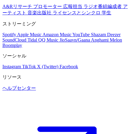
A&Rリサーチ
プロモーター
広報担当
ラジオ番組編成者
ア
ーティスト
音楽出版社
ライセンスとシンクロ
学生
ストリーミング
Spotify
Apple Music
Amazon Music
YouTube
Shazam
Deezer
SoundCloud
Tidal
QQ Music
JioSaavn/Gaana
Anghami
Melon
Boomplay
ソーシャル
Instagram
TikTok
X (Twitter)
Facebook
リソース
ヘルプセンター