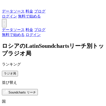
データソース
料金
ブログ
ログイン
無料で始める
データソース
料金
ブログ
無料で始める
ログイン
ロシアのLatinSoundchartsリーチ別トッ
プラジオ局
ランキング
ラジオ局
並び替え
Soundcharts リーチ
国