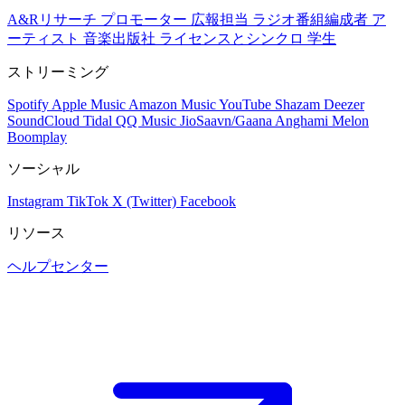
A&Rリサーチ
プロモーター
広報担当
ラジオ番組編成者
ア
ーティスト
音楽出版社
ライセンスとシンクロ
学生
ストリーミング
Spotify
Apple Music
Amazon Music
YouTube
Shazam
Deezer
SoundCloud
Tidal
QQ Music
JioSaavn/Gaana
Anghami
Melon
Boomplay
ソーシャル
Instagram
TikTok
X (Twitter)
Facebook
リソース
ヘルプセンター