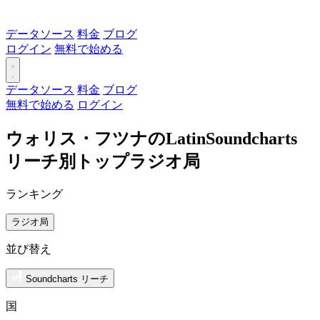
データソース
料金
ブログ
ログイン
無料で始める
データソース
料金
ブログ
無料で始める
ログイン
ウォリス・フツナのLatinSoundcharts
リーチ別トップラジオ局
ランキング
ラジオ局
並び替え
Soundcharts リーチ
国