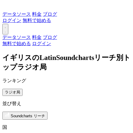
データソース
料金
ブログ
ログイン
無料で始める
データソース
料金
ブログ
無料で始める
ログイン
イギリスのLatinSoundchartsリーチ別ト
ップラジオ局
ランキング
ラジオ局
並び替え
Soundcharts リーチ
国