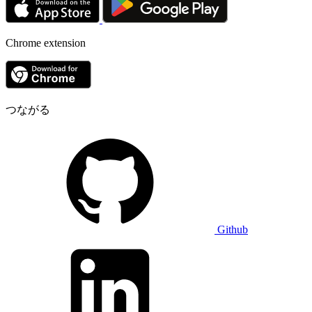
Chrome extension
つながる
Github