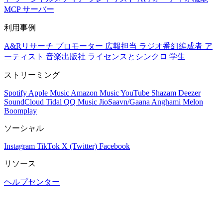
MCP サーバー
利用事例
A&Rリサーチ
プロモーター
広報担当
ラジオ番組編成者
ア
ーティスト
音楽出版社
ライセンスとシンクロ
学生
ストリーミング
Spotify
Apple Music
Amazon Music
YouTube
Shazam
Deezer
SoundCloud
Tidal
QQ Music
JioSaavn/Gaana
Anghami
Melon
Boomplay
ソーシャル
Instagram
TikTok
X (Twitter)
Facebook
リソース
ヘルプセンター