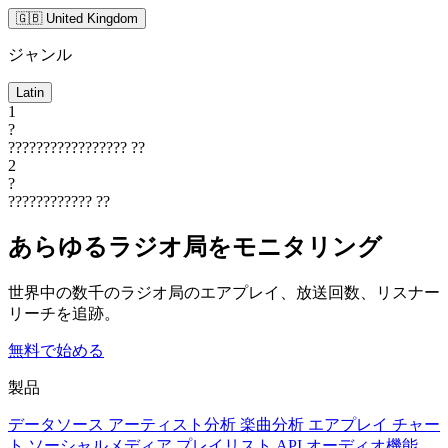
🇬🇧 United Kingdom
ジャンル
Latin
1
?
?????????????????
??
2
?
????????????
??
あらゆるラジオ局をモニタリング
世界中の数千のラジオ局のエアプレイ、放送回数、リスナー
リーチを追跡。
無料で始める
製品
データソース
アーティスト分析
楽曲分析
エアプレイ
チャー
ト
ソーシャルメディア
プレイリスト
API
オーディオ機能