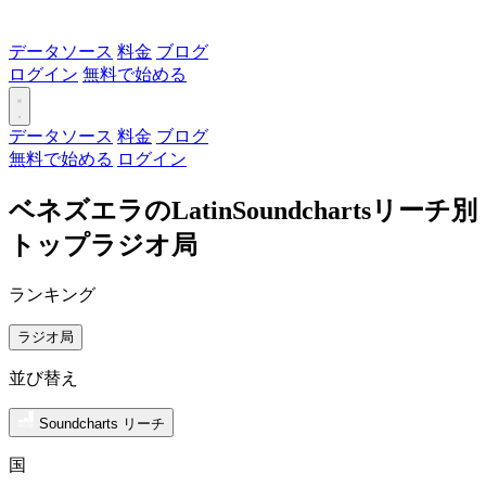
データソース
料金
ブログ
ログイン
無料で始める
データソース
料金
ブログ
無料で始める
ログイン
ベネズエラのLatinSoundchartsリーチ別
トップラジオ局
ランキング
ラジオ局
並び替え
Soundcharts リーチ
国