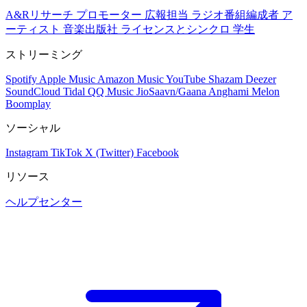
A&Rリサーチ
プロモーター
広報担当
ラジオ番組編成者
ア
ーティスト
音楽出版社
ライセンスとシンクロ
学生
ストリーミング
Spotify
Apple Music
Amazon Music
YouTube
Shazam
Deezer
SoundCloud
Tidal
QQ Music
JioSaavn/Gaana
Anghami
Melon
Boomplay
ソーシャル
Instagram
TikTok
X (Twitter)
Facebook
リソース
ヘルプセンター