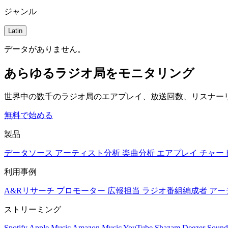
ジャンル
Latin
データがありません。
あらゆるラジオ局をモニタリング
世界中の数千のラジオ局のエアプレイ、放送回数、リスナー
無料で始める
製品
データソース
アーティスト分析
楽曲分析
エアプレイ
チャー
利用事例
A&Rリサーチ
プロモーター
広報担当
ラジオ番組編成者
アー
ストリーミング
Spotify
Apple Music
Amazon Music
YouTube
Shazam
Deezer
Sound