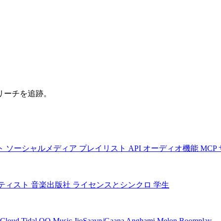
リーチを追跡。
ト
ソーシャルメディア
プレイリスト
API
オーディオ機能
MCP
ティスト
音楽出版社
ライセンスとシンクロ
学生
Cloud
Tidal
QQ Music
JioSaavn/Gaana
Anghami
Melon
Boomplay