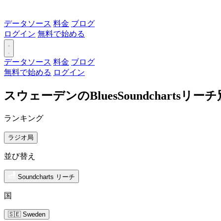
データソース
料金
ブログ
ログイン
無料で始める
データソース
料金
ブログ
無料で始める
ログイン
スウェーデンのBluesSoundcharts
ランキング
ラジオ局
並び替え
Soundcharts リーチ
国
🇸🇪 Sweden