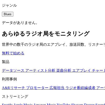
ジャンル
Blues
データがありません。
あらゆるラジオ局をモニタリング
世界中の数千のラジオ局のエアプレイ、放送回数、リスナー
無料で始める
製品
データソース
アーティスト分析
楽曲分析
エアプレイ
チャー
利用事例
A&Rリサーチ
プロモーター
広報担当
ラジオ番組編成者
アー
ストリーミング
Spotify
Apple Music
Amazon Music
YouTube
Shazam
Deezer
Sound