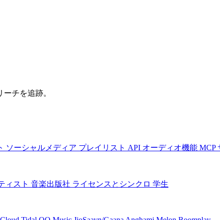
リーチを追跡。
ト
ソーシャルメディア
プレイリスト
API
オーディオ機能
MCP
ティスト
音楽出版社
ライセンスとシンクロ
学生
Cloud
Tidal
QQ Music
JioSaavn/Gaana
Anghami
Melon
Boomplay