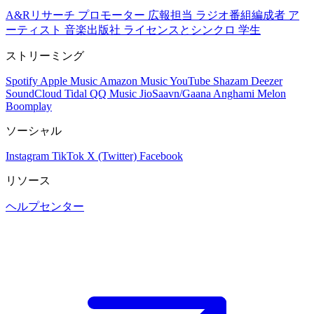
A&Rリサーチ
プロモーター
広報担当
ラジオ番組編成者
ア
ーティスト
音楽出版社
ライセンスとシンクロ
学生
ストリーミング
Spotify
Apple Music
Amazon Music
YouTube
Shazam
Deezer
SoundCloud
Tidal
QQ Music
JioSaavn/Gaana
Anghami
Melon
Boomplay
ソーシャル
Instagram
TikTok
X (Twitter)
Facebook
リソース
ヘルプセンター