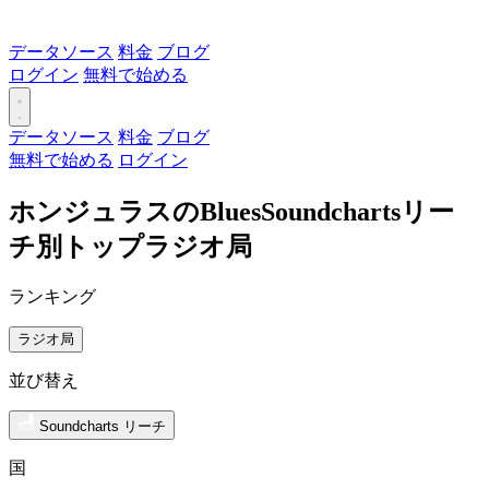
データソース
料金
ブログ
ログイン
無料で始める
データソース
料金
ブログ
無料で始める
ログイン
ホンジュラスのBluesSoundchartsリー
チ別トップラジオ局
ランキング
ラジオ局
並び替え
Soundcharts リーチ
国