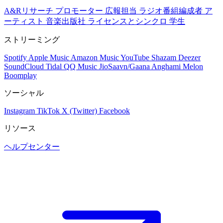
A&Rリサーチ
プロモーター
広報担当
ラジオ番組編成者
ア
ーティスト
音楽出版社
ライセンスとシンクロ
学生
ストリーミング
Spotify
Apple Music
Amazon Music
YouTube
Shazam
Deezer
SoundCloud
Tidal
QQ Music
JioSaavn/Gaana
Anghami
Melon
Boomplay
ソーシャル
Instagram
TikTok
X (Twitter)
Facebook
リソース
ヘルプセンター