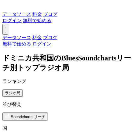
データソース
料金
ブログ
ログイン
無料で始める
データソース
料金
ブログ
無料で始める
ログイン
ドミニカ共和国のBluesSoundchartsリー
チ別トップラジオ局
ランキング
ラジオ局
並び替え
Soundcharts リーチ
国