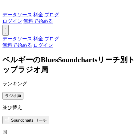
データソース
料金
ブログ
ログイン
無料で始める
データソース
料金
ブログ
無料で始める
ログイン
ベルギーのBluesSoundchartsリーチ別ト
ップラジオ局
ランキング
ラジオ局
並び替え
Soundcharts リーチ
国