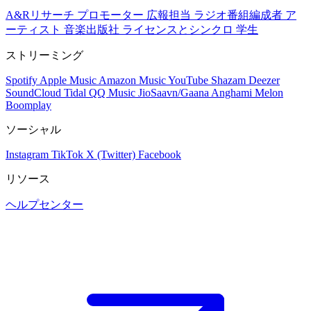
A&Rリサーチ
プロモーター
広報担当
ラジオ番組編成者
ア
ーティスト
音楽出版社
ライセンスとシンクロ
学生
ストリーミング
Spotify
Apple Music
Amazon Music
YouTube
Shazam
Deezer
SoundCloud
Tidal
QQ Music
JioSaavn/Gaana
Anghami
Melon
Boomplay
ソーシャル
Instagram
TikTok
X (Twitter)
Facebook
リソース
ヘルプセンター