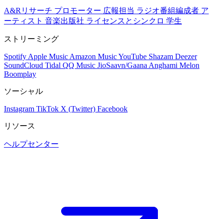
A&Rリサーチ
プロモーター
広報担当
ラジオ番組編成者
ア
ーティスト
音楽出版社
ライセンスとシンクロ
学生
ストリーミング
Spotify
Apple Music
Amazon Music
YouTube
Shazam
Deezer
SoundCloud
Tidal
QQ Music
JioSaavn/Gaana
Anghami
Melon
Boomplay
ソーシャル
Instagram
TikTok
X (Twitter)
Facebook
リソース
ヘルプセンター