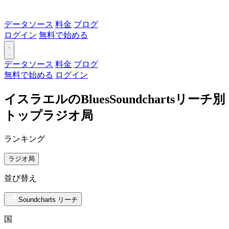
データソース
料金
ブログ
ログイン
無料で始める
データソース
料金
ブログ
無料で始める
ログイン
イスラエルのBluesSoundchartsリーチ別
トップラジオ局
ランキング
ラジオ局
並び替え
Soundcharts リーチ
国